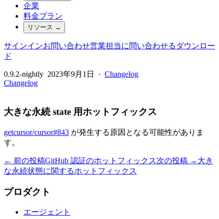
企業
料金プラン
リソース
→
サインイン
お問い合わせ
営業担当に問い合わせる
ダウンロー
ド
0.9.2-nightly
2023年9月1日
·
Changelog
Changelog
大きな永続 state 用ホットフィックス
getcursor/cursor#843
が発生する原因となる可能性がありま
す。
← 前の投稿
GitHub 認証のホットフィックス
次の投稿 →
大き
な永続状態に関するホットフィックス
プロダクト
エージェント