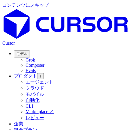
コンテンツにスキップ
Cursor
モデル
Grok
Composer
Evals
プロダクト
↓
エージェント
クラウド
モバイル
自動化
CLI
Marketplace
↗
レビュー
企業
料金プラン