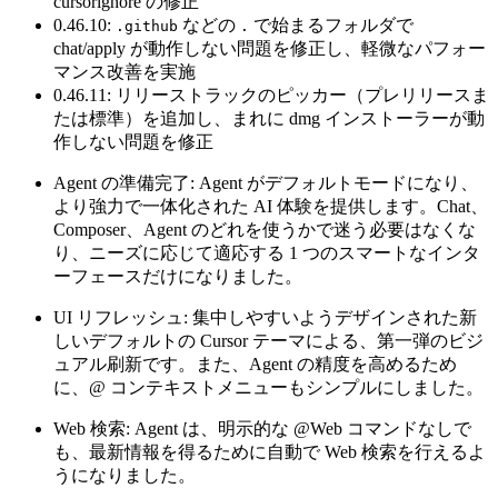
cursorignore の修正
0.46.10:
などの
で始まるフォルダで
.github
.
chat/apply が動作しない問題を修正し、軽微なパフォー
マンス改善を実施
0.46.11: リリーストラックのピッカー（プレリリースま
たは標準）を追加し、まれに dmg インストーラーが動
作しない問題を修正
Agent の準備完了: Agent がデフォルトモードになり、
より強力で一体化された AI 体験を提供します。Chat、
Composer、Agent のどれを使うかで迷う必要はなくな
り、ニーズに応じて適応する 1 つのスマートなインタ
ーフェースだけになりました。
UI リフレッシュ: 集中しやすいようデザインされた新
しいデフォルトの Cursor テーマによる、第一弾のビジ
ュアル刷新です。また、Agent の精度を高めるため
に、@ コンテキストメニューもシンプルにしました。
Web 検索: Agent は、明示的な @Web コマンドなしで
も、最新情報を得るために自動で Web 検索を行えるよ
うになりました。