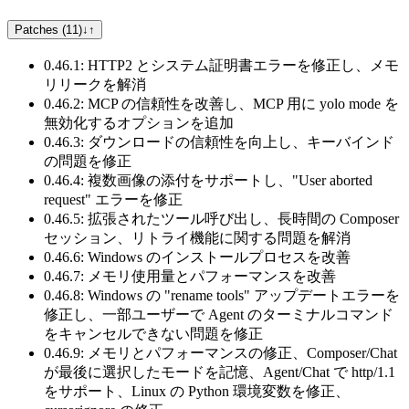
Patches (11)
↓
↑
0.46.1: HTTP2 とシステム証明書エラーを修正し、メモ
リリークを解消
0.46.2: MCP の信頼性を改善し、MCP 用に yolo mode を
無効化するオプションを追加
0.46.3: ダウンロードの信頼性を向上し、キーバインド
の問題を修正
0.46.4: 複数画像の添付をサポートし、"User aborted
request" エラーを修正
0.46.5: 拡張されたツール呼び出し、長時間の Composer
セッション、リトライ機能に関する問題を解消
0.46.6: Windows のインストールプロセスを改善
0.46.7: メモリ使用量とパフォーマンスを改善
0.46.8: Windows の "rename tools" アップデートエラーを
修正し、一部ユーザーで Agent のターミナルコマンド
をキャンセルできない問題を修正
0.46.9: メモリとパフォーマンスの修正、Composer/Chat
が最後に選択したモードを記憶、Agent/Chat で http/1.1
をサポート、Linux の Python 環境変数を修正、