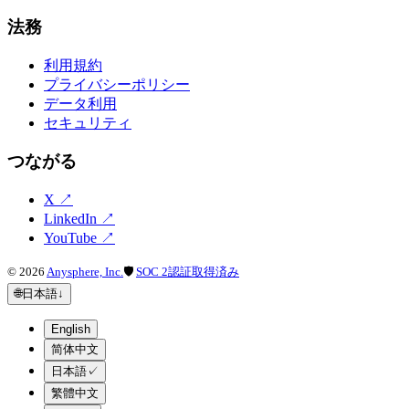
法務
利用規約
プライバシーポリシー
データ利用
セキュリティ
つながる
X
↗
LinkedIn
↗
YouTube
↗
©
2026
Anysphere, Inc.
🛡
SOC 2認証取得済み
🌐
日本語
↓
English
简体中文
日本語
✓
繁體中文