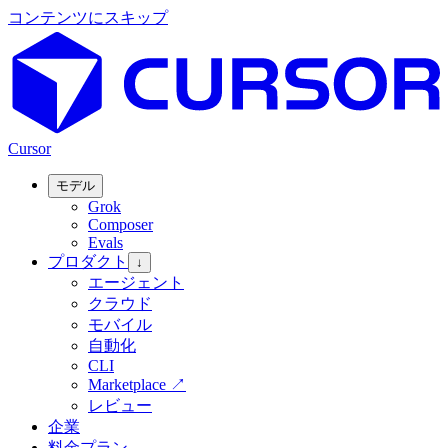
コンテンツにスキップ
Cursor
モデル
Grok
Composer
Evals
プロダクト
↓
エージェント
クラウド
モバイル
自動化
CLI
Marketplace
↗
レビュー
企業
料金プラン