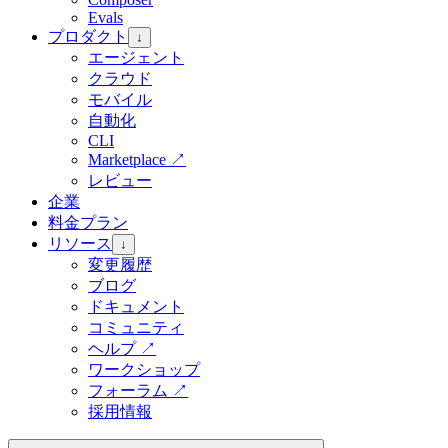
Evals
プロダクト
↓
エージェント
クラウド
モバイル
自動化
CLI
Marketplace
↗
レビュー
企業
料金プラン
リソース
↓
変更履歴
ブログ
ドキュメント
コミュニティ
ヘルプ
↗
ワークショップ
フォーラム
↗
採用情報