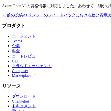
Azure OpenAI の資格情報に対応しました。あわせて、
← 前の投稿
AI リンターのフィードバックにおける差分表示
次
プロダクト
エージェント
Teams
企業
料金
コードレビュー
CLI
クラウドエージェント
Composer
Marketplace
↗
リソース
ダウンロード
Changelog
ドキュメント