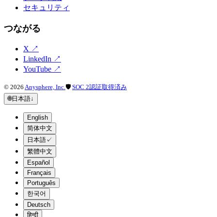
セキュリティ
つながる
X
↗
LinkedIn
↗
YouTube
↗
©
2026
Anysphere, Inc.
🛡
SOC 2認証取得済み
🌐
日本語
↓
English
简体中文
日本語
✓
繁體中文
Español
Français
Português
한국어
Deutsch
हिन्दी