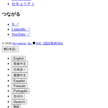
セキュリティ
つながる
X
↗
LinkedIn
↗
YouTube
↗
©
2026
Anysphere, Inc.
🛡
SOC 2認証取得済み
🌐
日本語
↓
English
简体中文
日本語
✓
繁體中文
Español
Français
Português
한국어
Deutsch
हिन्दी