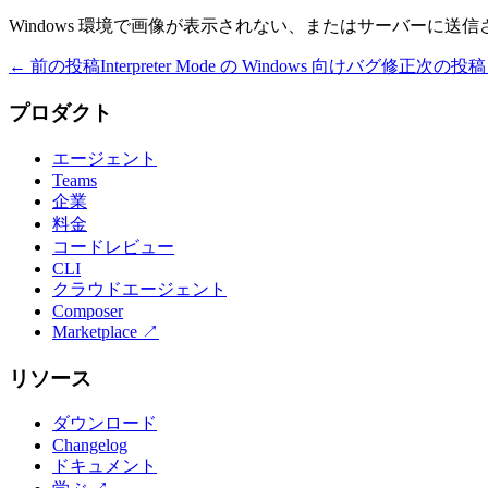
Windows 環境で画像が表示されない、またはサーバーに送
← 前の投稿
Interpreter Mode の Windows 向けバグ修正
次の投稿
プロダクト
エージェント
Teams
企業
料金
コードレビュー
CLI
クラウドエージェント
Composer
Marketplace
↗
リソース
ダウンロード
Changelog
ドキュメント