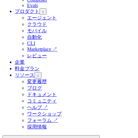
Evals
プロダクト
↓
エージェント
クラウド
モバイル
自動化
CLI
Marketplace
↗
レビュー
企業
料金プラン
リソース
↓
変更履歴
ブログ
ドキュメント
コミュニティ
ヘルプ
↗
ワークショップ
フォーラム
↗
採用情報