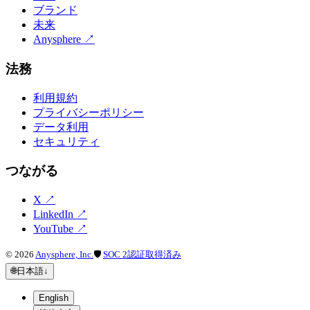
ブランド
未来
Anysphere
↗
法務
利用規約
プライバシーポリシー
データ利用
セキュリティ
つながる
X
↗
LinkedIn
↗
YouTube
↗
©
2026
Anysphere, Inc.
🛡
SOC 2認証取得済み
🌐
日本語
↓
English