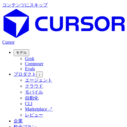
コンテンツにスキップ
Cursor
モデル
Grok
Composer
Evals
プロダクト
↓
エージェント
クラウド
モバイル
自動化
CLI
Marketplace
↗
レビュー
企業
料金プラン