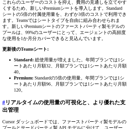
これらのユーザーのコストを抑え、費用の見通しを立てやす
くするため、新しいPremiumシートを導入します。Standard
シートの5倍の付属使用量を、わずか3倍のコストで利用でき
ます。Teamsではシートタイプを自由に組み合わせられま
す。新しいPremiumシートのファーストパーティ製モデルの
プールは、99%のユーザーにとって、エージェントの高頻度
な使用を1か月分カバーできると見込んでいます。
更新後のTeamsシート:
Standard:
総使用量が増えました。年間プランでは1シ
ートあたり月額
32
、月額プランでは
1
シートあたり月額
40。
Premium:
Standardの5倍の使用量。年間プランでは1シ
ートあたり月額
96
、月額プランでは
1
シートあたり月額
120。
#
リアルタイムの使用量の可視化と、より優れた支
出管理
Cursor ダッシュボードでは、ファーストパーティ製モデルの
プールとサードパーティ製 API モデルに分けて、ユーザー