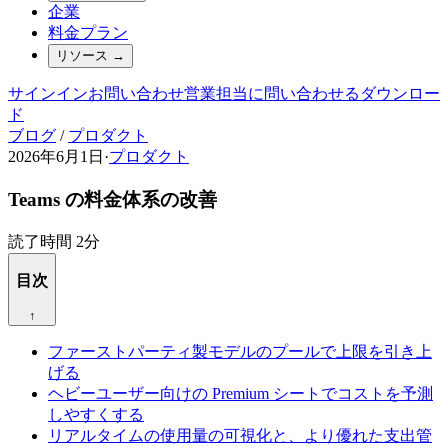
企業
料金プラン
リソース
→
サインイン
お問い合わせ
営業担当に問い合わせる
ダウンロー
ド
ブログ
/
プロダクト
2026年6月1日
·
プロダクト
Teams の料金体系の改善
読了時間 2分
目次
↑
ファーストパーティ製モデルのプールで上限を引き上
げる
ヘビーユーザー向けの Premium シートでコストを予測
しやすくする
リアルタイムの使用量の可視化と、より優れた支出管