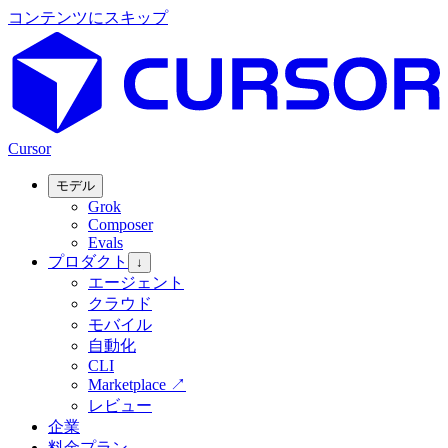
コンテンツにスキップ
Cursor
モデル
Grok
Composer
Evals
プロダクト
↓
エージェント
クラウド
モバイル
自動化
CLI
Marketplace
↗
レビュー
企業
料金プラン