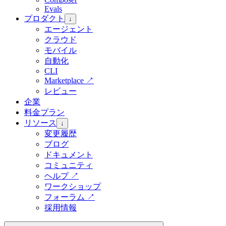
Evals
プロダクト
↓
エージェント
クラウド
モバイル
自動化
CLI
Marketplace
↗
レビュー
企業
料金プラン
リソース
↓
変更履歴
ブログ
ドキュメント
コミュニティ
ヘルプ
↗
ワークショップ
フォーラム
↗
採用情報