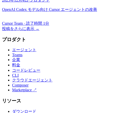
2025年12月4日
·
プロダクト
OpenAI Codex モデル向け Cursor エージェントの改善
Cursor Team
·
読了時間 1分
投稿をさらに表示
→
プロダクト
エージェント
Teams
企業
料金
コードレビュー
CLI
クラウドエージェント
Composer
Marketplace
↗
リソース
ダウンロード