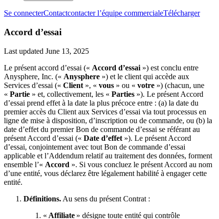
Se connecter
Contact
contacter l’équipe commerciale
Télécharger
Accord d’essai
Last updated
June 13, 2025
Le présent accord d’essai («
Accord d’essai
») est conclu entre
Anysphere, Inc. («
Anysphere
») et le client qui accède aux
Services d’essai («
Client
», «
vous
» ou «
votre
») (chacun, une
«
Partie
» et, collectivement, les «
Parties
»). Le présent Accord
d’essai prend effet à la date la plus précoce entre : (a) la date du
premier accès du Client aux Services d’essai via tout processus en
ligne de mise à disposition, d’inscription ou de commande, ou (b) la
date d’effet du premier Bon de commande d’essai se référant au
présent Accord d’essai («
Date d’effet
»). Le présent Accord
d’essai, conjointement avec tout Bon de commande d’essai
applicable et l’Addendum relatif au traitement des données, forment
ensemble l’«
Accord
». Si vous concluez le présent Accord au nom
d’une entité, vous déclarez être légalement habilité à engager cette
entité.
Définitions.
Au sens du présent Contrat :
«
Affiliate
» désigne toute entité qui contrôle