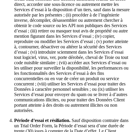
direct, accorder une sous‑licence ou autrement mettre les
Services d’essai à la disposition d’un tiers, sauf dans la mesure
autorisée par les présentes ; (ii) procéder à de l’ingénierie
inverse, décompiler, désassembler ou autrement chercher à
obtenir le code source ou les API non publiques des Services
d’essai ; (iii) retirer ou masquer tout avis de propriété ou autre
mention figurant dans les Services d’essai ; (iv) copier,
reproduire ou modifier les Services d’essai ; (v) porter atteinte
à, contourner, désactiver ou altérer la sécurité des Services
d’essai ; (vi) introduire sciemment dans les Services d’essai
tout logiciel, virus, ver, porte dérobée, cheval de Troie ou tout
code nuisible similaire ; (vii) accéder aux Services d’essai ou
les utiliser pour surveiller la disponibilité, les performances ou
les fonctionnalités des Services d’essai à des fins
concurrentielles ou en vue de créer un produit ou service
concurrent ; (viii) utiliser les Services d’essai pour traiter des
Données à caractère personnel sensibles ; ou (ix) utiliser les
Services d’essai pour envoyer du spam ou se livrer à d’autres
communications illicites, ou pour traiter des Données Client
portant atteinte à des droits ou autrement illicites ou non
autorisées.
Période d’essai et résiliation.
Sauf disposition contraire dans
un Trial Order Form, la Période d’essai sera d’une durée de
trente (30) jours à compter de la Date d’effet. Le Client