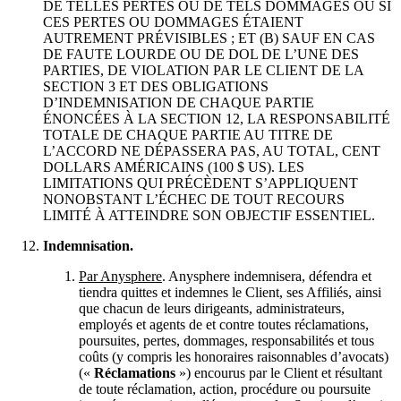
DE TELLES PERTES OU DE TELS DOMMAGES OU SI
CES PERTES OU DOMMAGES ÉTAIENT
AUTREMENT PRÉVISIBLES ; ET (B) SAUF EN CAS
DE FAUTE LOURDE OU DE DOL DE L’UNE DES
PARTIES, DE VIOLATION PAR LE CLIENT DE LA
SECTION 3 ET DES OBLIGATIONS
D’INDEMNISATION DE CHAQUE PARTIE
ÉNONCÉES À LA SECTION 12, LA RESPONSABILITÉ
TOTALE DE CHAQUE PARTIE AU TITRE DE
L’ACCORD NE DÉPASSERA PAS, AU TOTAL, CENT
DOLLARS AMÉRICAINS (100 $ US). LES
LIMITATIONS QUI PRÉCÈDENT S’APPLIQUENT
NONOBSTANT L’ÉCHEC DE TOUT RECOURS
LIMITÉ À ATTEINDRE SON OBJECTIF ESSENTIEL.
Indemnisation.
Par Anysphere
. Anysphere indemnisera, défendra et
tiendra quittes et indemnes le Client, ses Affiliés, ainsi
que chacun de leurs dirigeants, administrateurs,
employés et agents de et contre toutes réclamations,
poursuites, pertes, dommages, responsabilités et tous
coûts (y compris les honoraires raisonnables d’avocats)
(«
Réclamations
») encourus par le Client et résultant
de toute réclamation, action, procédure ou poursuite