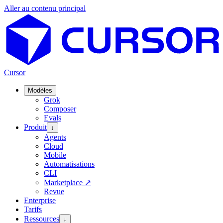
Aller au contenu principal
Cursor
Modèles
Grok
Composer
Evals
Produit
↓
Agents
Cloud
Mobile
Automatisations
CLI
Marketplace
↗
Revue
Enterprise
Tarifs
Ressources
↓