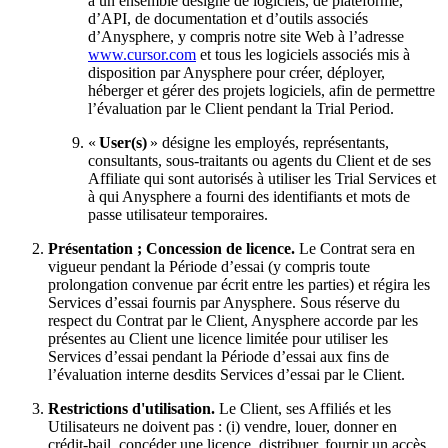
à un ensemble désigné de logiciels, de plateforme,
d’API, de documentation et d’outils associés
d’Anysphere, y compris notre site Web à l’adresse
www.cursor.com
et tous les logiciels associés mis à
disposition par Anysphere pour créer, déployer,
héberger et gérer des projets logiciels, afin de permettre
l’évaluation par le Client pendant la Trial Period.
«
User(s)
» désigne les employés, représentants,
consultants, sous‑traitants ou agents du Client et de ses
Affiliate qui sont autorisés à utiliser les Trial Services et
à qui Anysphere a fourni des identifiants et mots de
passe utilisateur temporaires.
Présentation ; Concession de licence.
Le Contrat sera en
vigueur pendant la Période d’essai (y compris toute
prolongation convenue par écrit entre les parties) et régira les
Services d’essai fournis par Anysphere. Sous réserve du
respect du Contrat par le Client, Anysphere accorde par les
présentes au Client une licence limitée pour utiliser les
Services d’essai pendant la Période d’essai aux fins de
l’évaluation interne desdits Services d’essai par le Client.
Restrictions d'utilisation.
Le Client, ses Affiliés et les
Utilisateurs ne doivent pas : (i) vendre, louer, donner en
crédit‑bail, concéder une licence, distribuer, fournir un accès