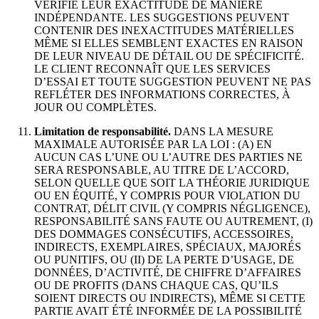
VÉRIFIÉ LEUR EXACTITUDE DE MANIÈRE
INDÉPENDANTE. LES SUGGESTIONS PEUVENT
CONTENIR DES INEXACTITUDES MATÉRIELLES
MÊME SI ELLES SEMBLENT EXACTES EN RAISON
DE LEUR NIVEAU DE DÉTAIL OU DE SPÉCIFICITÉ.
LE CLIENT RECONNAÎT QUE LES SERVICES
D’ESSAI ET TOUTE SUGGESTION PEUVENT NE PAS
REFLÉTER DES INFORMATIONS CORRECTES, À
JOUR OU COMPLÈTES.
Limitation de responsabilité.
DANS LA MESURE
MAXIMALE AUTORISÉE PAR LA LOI : (A) EN
AUCUN CAS L’UNE OU L’AUTRE DES PARTIES NE
SERA RESPONSABLE, AU TITRE DE L’ACCORD,
SELON QUELLE QUE SOIT LA THÉORIE JURIDIQUE
OU EN ÉQUITÉ, Y COMPRIS POUR VIOLATION DU
CONTRAT, DÉLIT CIVIL (Y COMPRIS NÉGLIGENCE),
RESPONSABILITÉ SANS FAUTE OU AUTREMENT, (I)
DES DOMMAGES CONSÉCUTIFS, ACCESSOIRES,
INDIRECTS, EXEMPLAIRES, SPÉCIAUX, MAJORÉS
OU PUNITIFS, OU (II) DE LA PERTE D’USAGE, DE
DONNÉES, D’ACTIVITÉ, DE CHIFFRE D’AFFAIRES
OU DE PROFITS (DANS CHAQUE CAS, QU’ILS
SOIENT DIRECTS OU INDIRECTS), MÊME SI CETTE
PARTIE AVAIT ÉTÉ INFORMÉE DE LA POSSIBILITÉ