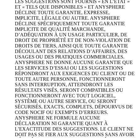
LES SUGGESTIONS SONT FOURNIS « EN L’ÉTAT »
ET « TELS QUE DISPONIBLES » ET ANYSPHERE
DÉCLINE TOUTE GARANTIE, EXPRESSE,
IMPLICITE, LÉGALE OU AUTRE. ANYSPHERE
DÉCLINE SPÉCIFIQUEMENT TOUTE GARANTIE
IMPLICITE DE QUALITÉ MARCHANDE,
D’ADÉQUATION À UN USAGE PARTICULIER, DE
DROIT DE PROPRIÉTÉ ET DE NON-VIOLATION DE
DROITS DE TIERS, AINSI QUE TOUTE GARANTIE
DÉCOULANT DES RELATIONS D’AFFAIRES, DES
USAGES OU DES PRATIQUES COMMERCIALES.
ANYSPHERE NE DONNE AUCUNE GARANTIE QUE
LES SERVICES D’ESSAI OU LES SUGGESTIONS
RÉPONDRONT AUX EXIGENCES DU CLIENT OU DE
TOUTE AUTRE PERSONNE, FONCTIONNERONT
SANS INTERRUPTION, ATTEINDRONT LES
RÉSULTATS VISÉS, SERONT COMPATIBLES OU
FONCTIONNERONT AVEC TOUT LOGICIEL,
SYSTÈME OU AUTRE SERVICE, OU SERONT
SÉCURISÉS, EXACTS, COMPLETS, DÉPOURVUS DE
CODE NOCIF OU EXEMPTS D’ERREURS.
ANYSPHERE NE FORMULE AUCUNE
DÉCLARATION NI GARANTIE QUANT À
L’EXACTITUDE DES SUGGESTIONS. LE CLIENT NE
DOIT PAS SE FIER AUX SUGGESTIONS SANS AVOIR