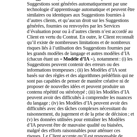
Suggestions sont générées automatiquement par une
technologie d’apprentissage automatique et peuvent être
similaires ou identiques aux Suggestions fournies à
d’autres clients, et qu’aucun droit sur les Suggestions
générées, fournies ou renvoyées par les Services
d’évaluation pour ou à d’autres clients n’est accordé au
Client en vertu du Contrat. En outre, le Client reconnaît
qu’il existe de nombreuses limitations et de nombreux
risques liés à l’utilisation des Suggestions fournies par
les grands modèles de langage et autres modèles d’IA
(chacun étant un «
Modèle d’IA
»), notamment : (i) les
Suggestions peuvent contenir des erreurs ou des
informations trompeuses ; (ii) les Modèles d’IA sont
basés sur des règles et des algorithmes prédéfinis qui ne
sont pas capables de penser de manière créative ni de
proposer de nouvelles idées et peuvent produire un
contenu répétitif ou stéréotypé ; (iii) les Modèles d’IA
peuvent avoir des difficultés à comprendre les nuances
du langage ; (iv) les Modèles d’IA peuvent avoir des
difficultés avec des tâches complexes nécessitant du
raisonnement, du jugement et de la prise de décision ; et
(v) les données utilisées pour entraîner les Modèles
d’IA peuvent être de mauvaise qualité ou biaisées,
malgré des efforts raisonnables pour atténuer ces
risques. Le Client accepte qu’il est responsable de