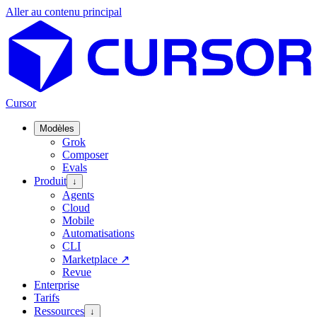
Aller au contenu principal
Cursor
Modèles
Grok
Composer
Evals
Produit
↓
Agents
Cloud
Mobile
Automatisations
CLI
Marketplace
↗
Revue
Enterprise
Tarifs
Ressources
↓