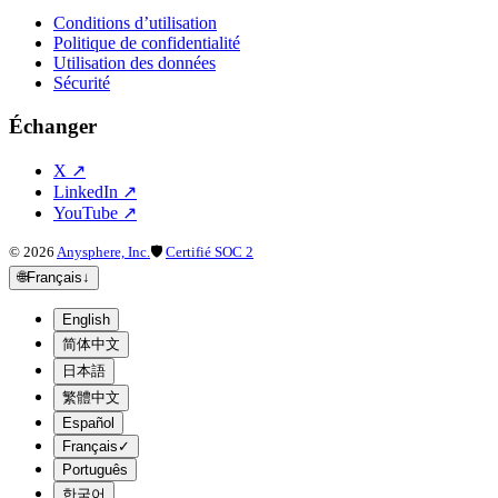
Conditions d’utilisation
Politique de confidentialité
Utilisation des données
Sécurité
Échanger
X
↗
LinkedIn
↗
YouTube
↗
©
2026
Anysphere, Inc.
🛡
Certifié SOC 2
🌐
Français
↓
English
简体中文
日本語
繁體中文
Español
Français
✓
Português
한국어