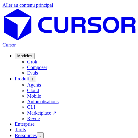
Aller au contenu principal
Cursor
Modèles
Grok
Composer
Evals
Produit
↓
Agents
Cloud
Mobile
Automatisations
CLI
Marketplace
↗
Revue
Enterprise
Tarifs
Ressources
↓