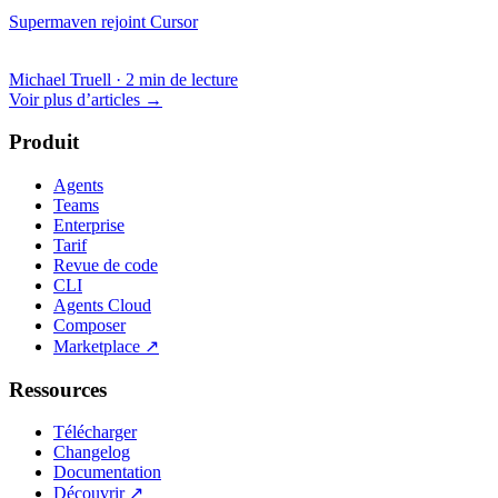
Supermaven rejoint Cursor
Michael Truell
·
2 min de lecture
Voir plus d’articles
→
Produit
Agents
Teams
Enterprise
Tarif
Revue de code
CLI
Agents Cloud
Composer
Marketplace
↗
Ressources
Télécharger
Changelog
Documentation
Découvrir
↗