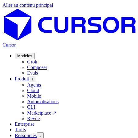
Aller au contenu principal
Cursor
Modèles
Grok
Composer
Evals
Produit
↓
Agents
Cloud
Mobile
Automatisations
CLI
Marketplace
↗
Revue
Enterprise
Tarifs
Ressources
↓