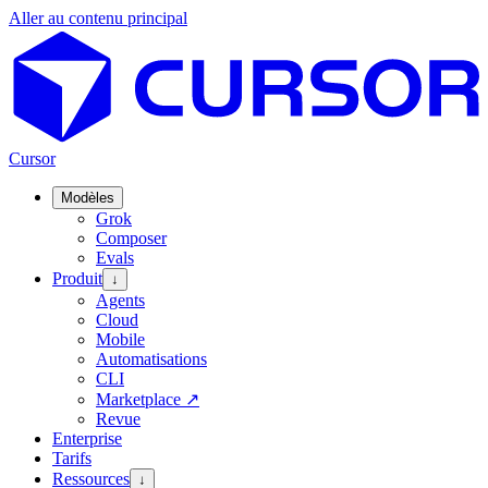
Aller au contenu principal
Cursor
Modèles
Grok
Composer
Evals
Produit
↓
Agents
Cloud
Mobile
Automatisations
CLI
Marketplace
↗
Revue
Enterprise
Tarifs
Ressources
↓