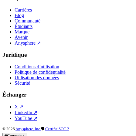
Carrières
Blog
Communauté
Étudiants
Marque
Avenir
Anysphere
↗
Juridique
Conditions d’utilisation
Politique de confidentialité
Utilisation des données
Sécurité
Échanger
X
↗
LinkedIn
↗
YouTube
↗
©
2026
Anysphere, Inc.
🛡
Certifié SOC 2
🌐
Français
↓