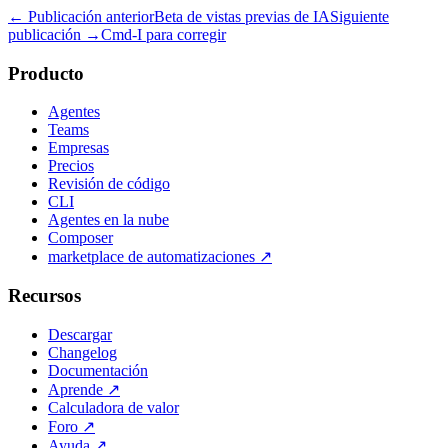
← Publicación anterior
Beta de vistas previas de IA
Siguiente
publicación →
Cmd-I para corregir
Producto
Agentes
Teams
Empresas
Precios
Revisión de código
CLI
Agentes en la nube
Composer
marketplace de automatizaciones
↗
Recursos
Descargar
Changelog
Documentación
Aprende
↗
Calculadora de valor
Foro
↗
Ayuda
↗