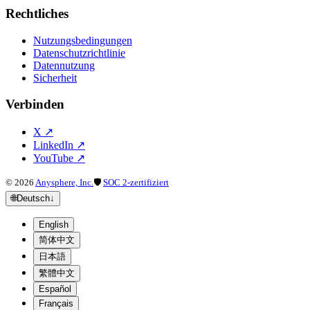
Rechtliches
Nutzungsbedingungen
Datenschutzrichtlinie
Datennutzung
Sicherheit
Verbinden
X
↗
LinkedIn
↗
YouTube
↗
©
2026
Anysphere, Inc.
🛡
SOC 2-zertifiziert
🌐
Deutsch
↓
English
简体中文
日本語
繁體中文
Español
Français