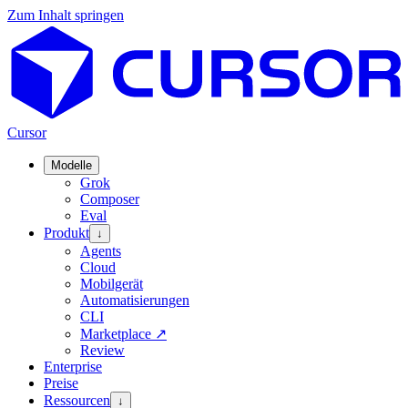
Zum Inhalt springen
Cursor
Modelle
Grok
Composer
Eval
Produkt
↓
Agents
Cloud
Mobilgerät
Automatisierungen
CLI
Marketplace
↗
Review
Enterprise
Preise
Ressourcen
↓