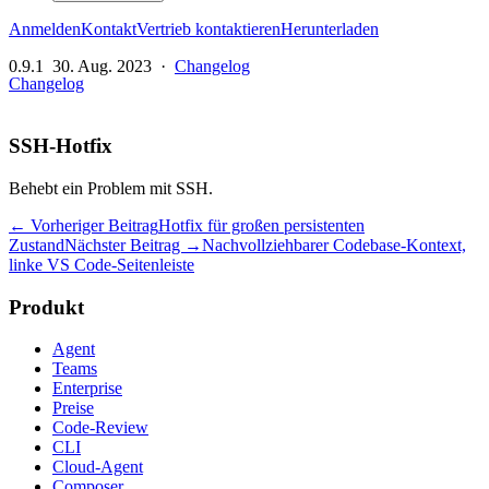
Anmelden
Kontakt
Vertrieb kontaktieren
Herunterladen
0.9.1
30. Aug. 2023
·
Changelog
Changelog
SSH-Hotfix
Behebt ein Problem mit SSH.
← Vorheriger Beitrag
Hotfix für großen persistenten
Zustand
Nächster Beitrag →
Nachvollziehbarer Codebase-Kontext,
linke VS Code-Seitenleiste
Produkt
Agent
Teams
Enterprise
Preise
Code-Review
CLI
Cloud-Agent
Composer