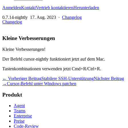
Anmelden
Kontakt
Vertrieb kontaktieren
Herunterladen
0.7.14-nightly
17. Aug. 2023
·
Changelog
Changelog
Kleine Verbesserungen
Kleine Verbesserungen!
Der Befehl cursor-nightly funktioniert jetzt auf dem Mac.
Tastenkombinationen verwenden jetzt Cmd+R/Ctrl+R.
← Vorheriger Beitrag
Stabilere SSH-Unterstützung
Nächster Beitrag
→
Cursor-Befehl unter Windows patchen
Produkt
Agent
Teams
Enterprise
Preise
Code-Review