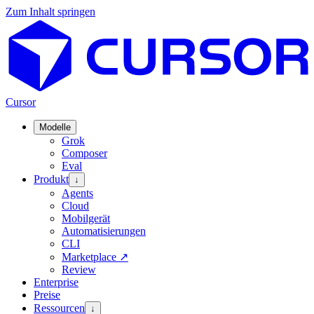
Zum Inhalt springen
Cursor
Modelle
Grok
Composer
Eval
Produkt
↓
Agents
Cloud
Mobilgerät
Automatisierungen
CLI
Marketplace
↗
Review
Enterprise
Preise
Ressourcen
↓