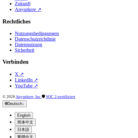
Zukunft
Anysphere
↗
Rechtliches
Nutzungsbedingungen
Datenschutzrichtlinie
Datennutzung
Sicherheit
Verbinden
X
↗
LinkedIn
↗
YouTube
↗
©
2026
Anysphere, Inc.
🛡
SOC 2-zertifiziert
🌐
Deutsch
↓
English
简体中文
日本語
繁體中文