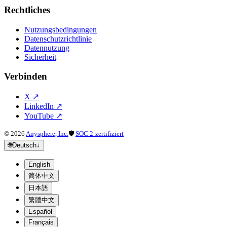
Rechtliches
Nutzungsbedingungen
Datenschutzrichtlinie
Datennutzung
Sicherheit
Verbinden
X
↗
LinkedIn
↗
YouTube
↗
©
2026
Anysphere, Inc.
🛡
SOC 2-zertifiziert
🌐
Deutsch
↓
English
简体中文
日本語
繁體中文
Español
Français