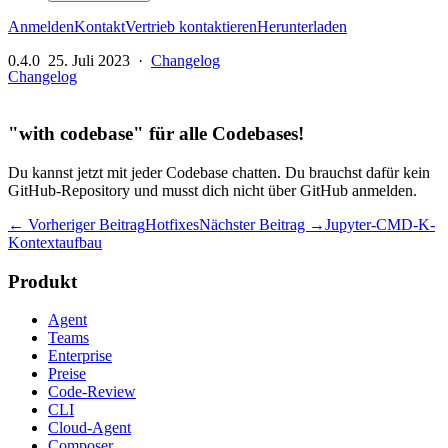
Anmelden
Kontakt
Vertrieb kontaktieren
Herunterladen
0.4.0
25. Juli 2023
·
Changelog
Changelog
"with codebase" für alle Codebases!
Du kannst jetzt mit jeder Codebase chatten. Du brauchst dafür kein
GitHub-Repository und musst dich nicht über GitHub anmelden.
← Vorheriger Beitrag
Hotfixes
Nächster Beitrag →
Jupyter-CMD-K-
Kontextaufbau
Produkt
Agent
Teams
Enterprise
Preise
Code-Review
CLI
Cloud-Agent
Composer