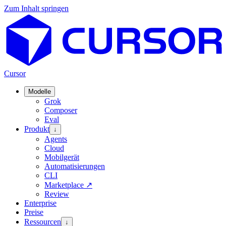
Zum Inhalt springen
Cursor
Modelle
Grok
Composer
Eval
Produkt
↓
Agents
Cloud
Mobilgerät
Automatisierungen
CLI
Marketplace
↗
Review
Enterprise
Preise
Ressourcen
↓