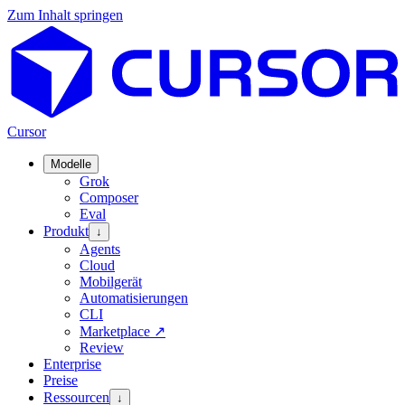
Zum Inhalt springen
Cursor
Modelle
Grok
Composer
Eval
Produkt
↓
Agents
Cloud
Mobilgerät
Automatisierungen
CLI
Marketplace
↗
Review
Enterprise
Preise
Ressourcen
↓