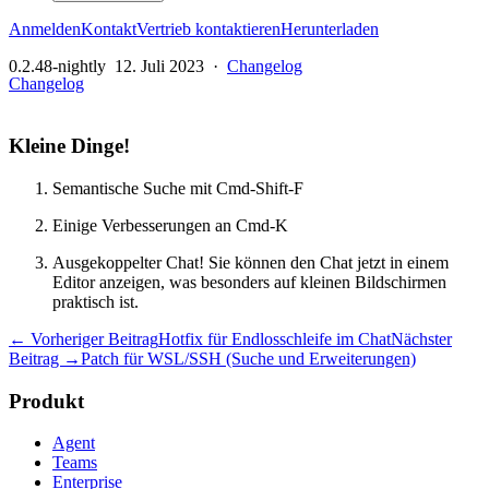
Anmelden
Kontakt
Vertrieb kontaktieren
Herunterladen
0.2.48-nightly
12. Juli 2023
·
Changelog
Changelog
Kleine Dinge!
Semantische Suche mit Cmd-Shift-F
Einige Verbesserungen an Cmd-K
Ausgekoppelter Chat! Sie können den Chat jetzt in einem
Editor anzeigen, was besonders auf kleinen Bildschirmen
praktisch ist.
← Vorheriger Beitrag
Hotfix für Endlosschleife im Chat
Nächster
Beitrag →
Patch für WSL/SSH (Suche und Erweiterungen)
Produkt
Agent
Teams
Enterprise