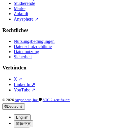
Studierende
Marke
Zukunft
Anysphere
↗
Rechtliches
Nutzungsbedingungen
Datenschutzrichtlinie
Datennutzung
Sicherheit
Verbinden
X
↗
LinkedIn
↗
YouTube
↗
©
2026
Anysphere, Inc.
🛡
SOC 2-zertifiziert
🌐
Deutsch
↓
English
简体中文