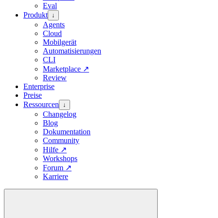
Eval
Produkt
↓
Agents
Cloud
Mobilgerät
Automatisierungen
CLI
Marketplace
↗
Review
Enterprise
Preise
Ressourcen
↓
Changelog
Blog
Dokumentation
Community
Hilfe
↗
Workshops
Forum
↗
Karriere