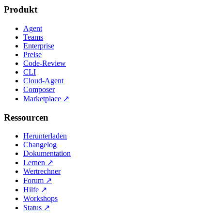
Produkt
Agent
Teams
Enterprise
Preise
Code-Review
CLI
Cloud-Agent
Composer
Marketplace
↗
Ressourcen
Herunterladen
Changelog
Dokumentation
Lernen
↗
Wertrechner
Forum
↗
Hilfe
↗
Workshops
Status
↗