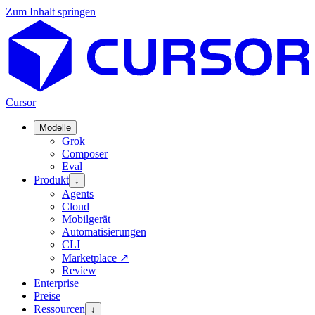
Zum Inhalt springen
Cursor
Modelle
Grok
Composer
Eval
Produkt
↓
Agents
Cloud
Mobilgerät
Automatisierungen
CLI
Marketplace
↗
Review
Enterprise
Preise
Ressourcen
↓