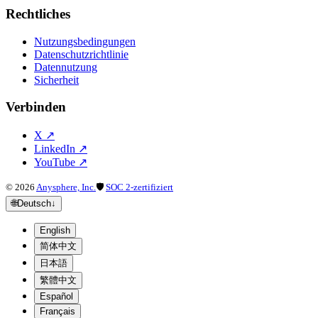
Rechtliches
Nutzungsbedingungen
Datenschutzrichtlinie
Datennutzung
Sicherheit
Verbinden
X
↗
LinkedIn
↗
YouTube
↗
©
2026
Anysphere, Inc.
🛡
SOC 2-zertifiziert
🌐
Deutsch
↓
English
简体中文
日本語
繁體中文
Español
Français