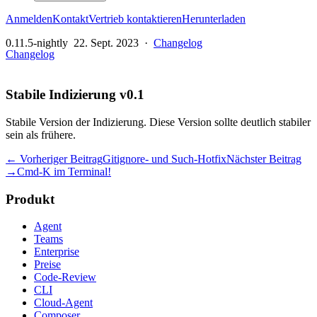
Anmelden
Kontakt
Vertrieb kontaktieren
Herunterladen
0.11.5-nightly
22. Sept. 2023
·
Changelog
Changelog
Stabile Indizierung v0.1
Stabile Version der Indizierung. Diese Version sollte deutlich stabiler
sein als frühere.
← Vorheriger Beitrag
Gitignore- und Such-Hotfix
Nächster Beitrag
→
Cmd-K im Terminal!
Produkt
Agent
Teams
Enterprise
Preise
Code-Review
CLI
Cloud-Agent
Composer