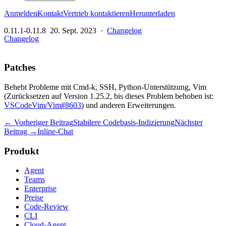
Anmelden
Kontakt
Vertrieb kontaktieren
Herunterladen
0.11.1-0.11.8
20. Sept. 2023
·
Changelog
Changelog
Patches
Behebt Probleme mit Cmd-k, SSH, Python-Unterstützung, Vim
(Zurücksetzen auf Version 1.25.2, bis dieses Problem behoben ist:
VSCodeVim/Vim#8603
) und anderen Erweiterungen.
← Vorheriger Beitrag
Stabilere Codebasis-Indizierung
Nächster
Beitrag →
Inline-Chat
Produkt
Agent
Teams
Enterprise
Preise
Code-Review
CLI
Cloud-Agent