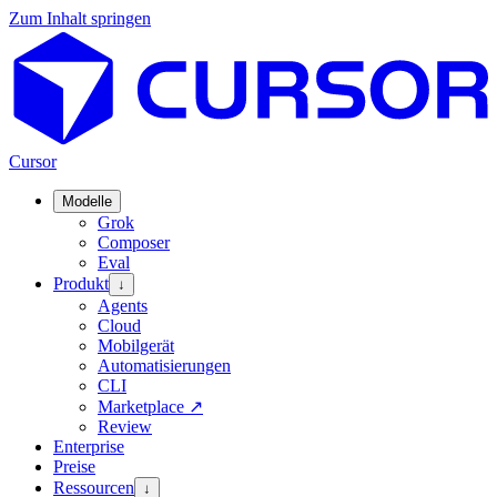
Zum Inhalt springen
Cursor
Modelle
Grok
Composer
Eval
Produkt
↓
Agents
Cloud
Mobilgerät
Automatisierungen
CLI
Marketplace
↗
Review
Enterprise
Preise
Ressourcen
↓