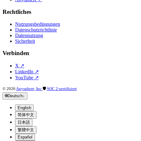
Rechtliches
Nutzungsbedingungen
Datenschutzrichtlinie
Datennutzung
Sicherheit
Verbinden
X
↗
LinkedIn
↗
YouTube
↗
©
2026
Anysphere, Inc.
🛡
SOC 2-zertifiziert
🌐
Deutsch
↓
English
简体中文
日本語
繁體中文
Español