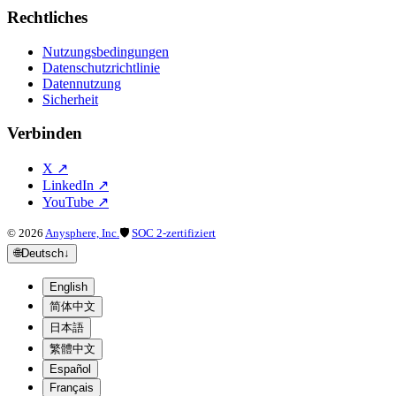
Rechtliches
Nutzungsbedingungen
Datenschutzrichtlinie
Datennutzung
Sicherheit
Verbinden
X
↗
LinkedIn
↗
YouTube
↗
©
2026
Anysphere, Inc.
🛡
SOC 2-zertifiziert
🌐
Deutsch
↓
English
简体中文
日本語
繁體中文
Español
Français