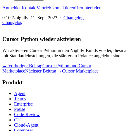
Anmelden
Kontakt
Vertrieb kontaktieren
Herunterladen
0.10.7-nightly
11. Sept. 2023
·
Changelog
Changelog
Cursor Python wieder aktivieren
Wir aktivieren Cursor Python in den Nightly-Builds wieder, diesmal
mit Standardeinstellungen, die stärker an Pylance angelehnt sind.
← Vorheriger Beitrag
Cursor Python und Cursor
Marketplace
Nächster Beitrag →
Cursor Marketplace
Produkt
Agent
Teams
Enterprise
Preise
Code-Review
CLI
Cloud-Agent
Composer