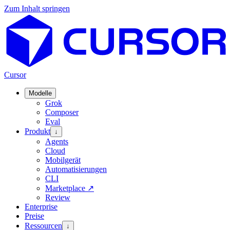
Zum Inhalt springen
Cursor
Modelle
Grok
Composer
Eval
Produkt
↓
Agents
Cloud
Mobilgerät
Automatisierungen
CLI
Marketplace
↗
Review
Enterprise
Preise
Ressourcen
↓