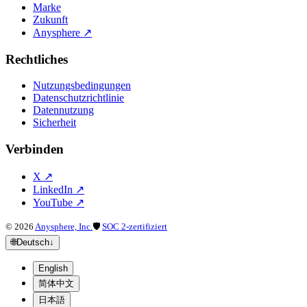
Marke
Zukunft
Anysphere
↗
Rechtliches
Nutzungsbedingungen
Datenschutzrichtlinie
Datennutzung
Sicherheit
Verbinden
X
↗
LinkedIn
↗
YouTube
↗
©
2026
Anysphere, Inc.
🛡
SOC 2-zertifiziert
🌐
Deutsch
↓
English
简体中文
日本語