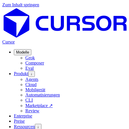
Zum Inhalt springen
Cursor
Modelle
Grok
Composer
Eval
Produkt
↓
Agents
Cloud
Mobilgerät
Automatisierungen
CLI
Marketplace
↗
Review
Enterprise
Preise
Ressourcen
↓