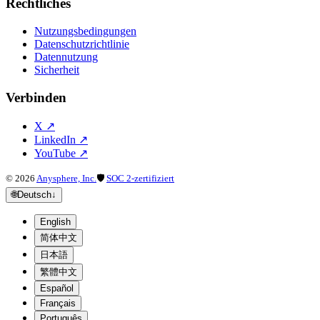
Rechtliches
Nutzungsbedingungen
Datenschutzrichtlinie
Datennutzung
Sicherheit
Verbinden
X
↗
LinkedIn
↗
YouTube
↗
©
2026
Anysphere, Inc.
🛡
SOC 2-zertifiziert
🌐
Deutsch
↓
English
简体中文
日本語
繁體中文
Español
Français
Português