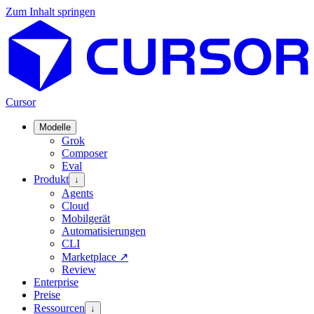
Zum Inhalt springen
Cursor
Modelle
Grok
Composer
Eval
Produkt
↓
Agents
Cloud
Mobilgerät
Automatisierungen
CLI
Marketplace
↗
Review
Enterprise
Preise
Ressourcen
↓