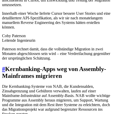
anschließend in Cursor, um Entwicklung und Testing der Migration
umzusetzen.
Innerhalb einer Woche lieferte Cursor bessere User Stories und eine
detailliertere API-Spezifikation, als wir sie nach monatelangem
manuellem Reverse Engineering des Systems hätten erstellen
können.
Coby Paterson
Leitende Ingenieurin
Paterson rechnet damit, dass die vollständige Migration in zwei
Monaten abgeschlossen sein wird – eine Verdreifachung gegenüber
der ursprünglichen Schätzung.
#
Kernbanking-Apps weg von Assembly-
Mainframes migrieren
Die Kernbanking-Systeme von NAB, die Kundensalden,
Zinsabgrenzung und Gebühren verwalten, laufen auf einer
Mainframe-Infrastruktur auf Assembly-Basis. NAB wollte wichtige
Programme aus Assembly heraus migrieren, um Support, Wartung
und die Integration mit dem Rest ihrer Systeme zu erleichtern, doch
das Migrationsprojekt war aufgrund begrenzter Ressourcen ins
Stocken geraten.