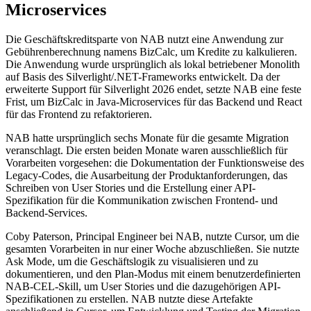
Microservices
Die Geschäftskreditsparte von NAB nutzt eine Anwendung zur
Gebührenberechnung namens BizCalc, um Kredite zu kalkulieren.
Die Anwendung wurde ursprünglich als lokal betriebener Monolith
auf Basis des Silverlight/.NET-Frameworks entwickelt. Da der
erweiterte Support für Silverlight 2026 endet, setzte NAB eine feste
Frist, um BizCalc in Java-Microservices für das Backend und React
für das Frontend zu refaktorieren.
NAB hatte ursprünglich sechs Monate für die gesamte Migration
veranschlagt. Die ersten beiden Monate waren ausschließlich für
Vorarbeiten vorgesehen: die Dokumentation der Funktionsweise des
Legacy-Codes, die Ausarbeitung der Produktanforderungen, das
Schreiben von User Stories und die Erstellung einer API-
Spezifikation für die Kommunikation zwischen Frontend- und
Backend-Services.
Coby Paterson, Principal Engineer bei NAB, nutzte Cursor, um die
gesamten Vorarbeiten in nur einer Woche abzuschließen. Sie nutzte
Ask Mode, um die Geschäftslogik zu visualisieren und zu
dokumentieren, und den Plan-Modus mit einem benutzerdefinierten
NAB-CEL-Skill, um User Stories und die dazugehörigen API-
Spezifikationen zu erstellen. NAB nutzte diese Artefakte