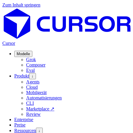
Zum Inhalt springen
Cursor
Modelle
Grok
Composer
Eval
Produkt
↓
Agents
Cloud
Mobilgerät
Automatisierungen
CLI
Marketplace
↗
Review
Enterprise
Preise
Ressourcen
↓