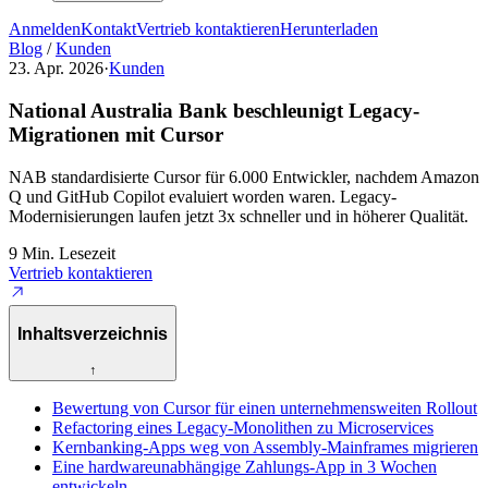
Anmelden
Kontakt
Vertrieb kontaktieren
Herunterladen
Blog
/
Kunden
23. Apr. 2026
·
Kunden
National Australia Bank beschleunigt Legacy-
Migrationen mit Cursor
NAB standardisierte Cursor für 6.000 Entwickler, nachdem Amazon
Q und GitHub Copilot evaluiert worden waren. Legacy-
Modernisierungen laufen jetzt 3x schneller und in höherer Qualität.
9 Min. Lesezeit
Vertrieb kontaktieren
Inhaltsverzeichnis
↑
Bewertung von Cursor für einen unternehmensweiten Rollout
Refactoring eines Legacy-Monolithen zu Microservices
Kernbanking-Apps weg von Assembly-Mainframes migrieren
Eine hardwareunabhängige Zahlungs-App in 3 Wochen
entwickeln