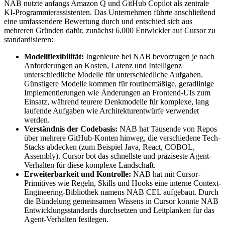
NAB nutzte anfangs Amazon Q und GitHub Copilot als zentrale
KI-Programmierassistenten. Das Unternehmen führte anschließend
eine umfassendere Bewertung durch und entschied sich aus
mehreren Gründen dafür, zunächst 6.000 Entwickler auf Cursor zu
standardisieren:
Modellflexibilität:
Ingenieure bei NAB bevorzugen je nach
Anforderungen an Kosten, Latenz und Intelligenz
unterschiedliche Modelle für unterschiedliche Aufgaben.
Günstigere Modelle kommen für routinemäßige, geradlinige
Implementierungen wie Änderungen an Frontend-UIs zum
Einsatz, während teurere Denkmodelle für komplexe, lang
laufende Aufgaben wie Architekturentwürfe verwendet
werden.
Verständnis der Codebasis:
NAB hat Tausende von Repos
über mehrere GitHub-Konten hinweg, die verschiedene Tech-
Stacks abdecken (zum Beispiel Java, React, COBOL,
Assembly). Cursor bot das schnellste und präziseste Agent-
Verhalten für diese komplexe Landschaft.
Erweiterbarkeit und Kontrolle:
NAB hat mit Cursor-
Primitives wie Regeln, Skills und Hooks eine interne Context-
Engineering-Bibliothek namens NAB CEL aufgebaut. Durch
die Bündelung gemeinsamen Wissens in Cursor konnte NAB
Entwicklungsstandards durchsetzen und Leitplanken für das
Agent-Verhalten festlegen.