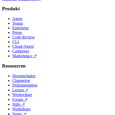
Produkt
Agent
Teams
Enterprise
Preise
Code-Review
CLI
Cloud-Agent
Composer
Marketplace
↗
Ressourcen
Herunterladen
Changelog
Dokumentation
Lernen
↗
Wertrechner
Forum
↗
Hilfe
↗
Workshops
Status
↗