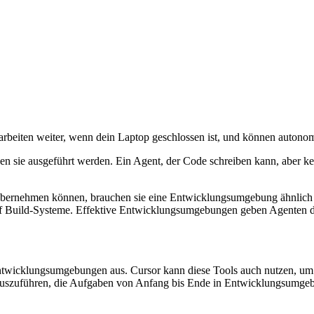
n, arbeiten weiter, wenn dein Laptop geschlossen ist, und können auton
n sie ausgeführt werden. Ein Agent, der Code schreiben kann, aber kei
rnehmen können, brauchen sie eine Entwicklungsumgebung ähnlich dem
uf Build-Systeme. Effektive Entwicklungsumgebungen geben Agenten de
ntwicklungsumgebungen aus. Cursor kann diese Tools auch nutzen, um
n auszuführen, die Aufgaben von Anfang bis Ende in Entwicklungsumgebun