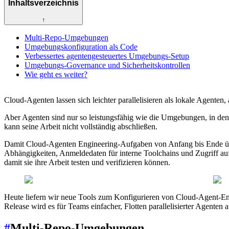
Inhaltsverzeichnis
↑
Multi-Repo-Umgebungen
Umgebungskonfiguration als Code
Verbessertes agentengesteuertes Umgebungs-Setup
Umgebungs-Governance und Sicherheitskontrollen
Wie geht es weiter?
Cloud-Agenten lassen sich leichter parallelisieren als lokale Agente
Aber Agenten sind nur so leistungsfähig wie die Umgebungen, in dene
kann seine Arbeit nicht vollständig abschließen.
Damit Cloud-Agenten Engineering-Aufgaben von Anfang bis Ende übe
Abhängigkeiten, Anmeldedaten für interne Toolchains und Zugriff a
damit sie ihre Arbeit testen und verifizieren können.
Heute liefern wir neue Tools zum Konfigurieren von Cloud-Agent-E
Release wird es für Teams einfacher, Flotten parallelisierter Agente
#
Multi-Repo-Umgebungen