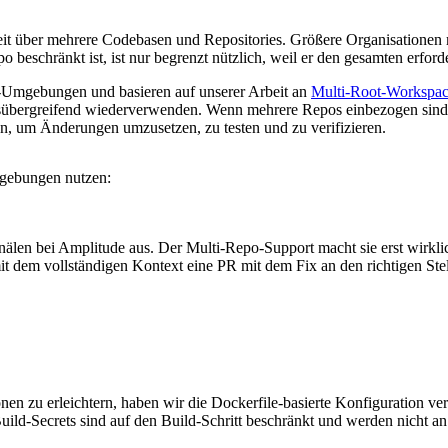
eit über mehrere Codebasen und Repositories. Größere Organisationen 
o beschränkt ist, ist nur begrenzt nützlich, weil er den gesamten erf
-Umgebungen und basieren auf unserer Arbeit an
Multi-Root-Workspac
tzungsübergreifend wiederverwenden. Wenn mehrere Repos einbezogen sin
en, um Änderungen umzusetzen, zu testen und zu verifizieren.
mgebungen nutzen:
nälen bei Amplitude aus. Der Multi-Repo-Support macht sie erst wirkli
it dem vollständigen Kontext eine PR mit dem Fix an den richtigen Stel
u erleichtern, haben wir die Dockerfile-basierte Konfiguration verbe
. Build-Secrets sind auf den Build-Schritt beschränkt und werden nich