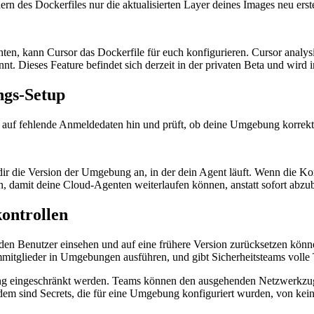
 des Dockerfiles nur die aktualisierten Layer deines Images neu erstel
ten, kann Cursor das Dockerfile für euch konfigurieren. Cursor analysi
könnt. Dieses Feature befindet sich derzeit in der privaten Beta und w
ngs-Setup
 auf fehlende Anmeldedaten hin und prüft, ob deine Umgebung korrekt e
dir die Version der Umgebung an, in der dein Agent läuft. Wenn die K
, damit deine Cloud-Agenten weiterlaufen können, anstatt sofort abzu
ontrollen
, den Benutzer einsehen und auf eine frühere Version zurücksetzen k
mitglieder in Umgebungen ausführen, und gibt Sicherheitsteams volle 
ng eingeschränkt werden. Teams können den ausgehenden Netzwerkzugr
em sind Secrets, die für eine Umgebung konfiguriert wurden, von kein