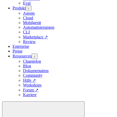
Eval
Produkt
↓
Agents
Cloud
Mobilgerät
Automatisierungen
CLI
Marketplace
↗
Review
Enterprise
Preise
Ressourcen
↓
Changelog
Blog
Dokumentation
Community
Hilfe
↗
Workshops
Forum
↗
Karriere