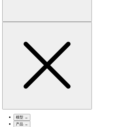
模型
→
产品
→