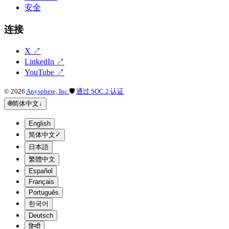
安全
连接
X
↗
LinkedIn
↗
YouTube
↗
©
2026
Anysphere, Inc.
🛡
通过 SOC 2 认证
🌐
简体中文
↓
English
简体中文
✓
日本語
繁體中文
Español
Français
Português
한국어
Deutsch
हिन्दी