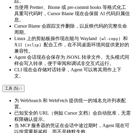
踪。
当使用 Prettier、Biome 或 pre-commit hooks 等格式化工
具重写代码时，Cursor Blame 现在会保留 AI 代码归属信
息。
Cursor Blame 会跟踪文件删除，以反映代码的完整生命
周期。
Linux 上的剪贴板操作现在能与 Wayland（
）和
wl-copy
X11（
）配合工作，在不同桌面环境间提供更好的
xclip
兼容性。
Agent 会话现在会保存为 JSONL 转录文件。无头模式同
样会写入转录，便于审阅和调试非交互式运行。
CLI 现在会存储对话转录，Agent 可以将其用作上下
文。
工具 (5)
↓
↑
为 WebSearch 和 WebFetch 提供统一的域名允许列表配
置。
已知安全的 URL（例如 Cursor 文档）会自动批准，无需
权限确认提示。
当 MCP 服务器的凭证在会话中途过期时，Agent 现在可
以按需重新鉴权，而不是静默失败。