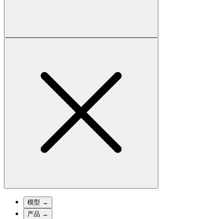
模型
→
产品
→