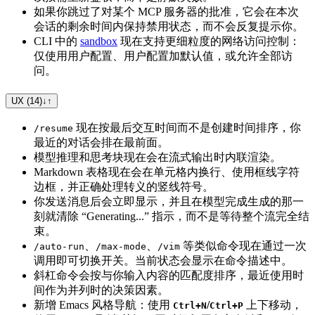
如果你跳过了对某个 MCP 服务器的批准，它会在本次
会话的剩余时间内保持禁用状态，而不会反复提示你。
CLI 中的
sandbox
现在支持更细粒度的网络访问控制：
仅使用用户配置、用户配置加默认值，或允许全部访
问。
UX (14)
↓
↑
现在按最后交互时间而不是创建时间排序，你
/resume
最近的对话会排在最前面。
模型推理和思考块现在会在流式输出时内联渲染。
Markdown 表格现在会在单元格内换行、使用框线字符
边框，并正确处理转义的竖线符号。
你发送消息后会立即显示，并且在模型完成生成的那一
刻就清除 “Generating...” 指示，而不是等待整个流完全结
束。
、
、
等类似命令现在通过一次
/auto-run
/max-mode
/vim
调用即可切换开关。当前状态会显示在命令描述中。
斜杠命令会按与你输入内容的匹配度排序，最近使用时
间作为并列时的决策因素。
新增 Emacs 风格导航：使用
/
上下移动，
Ctrl+N
Ctrl+P