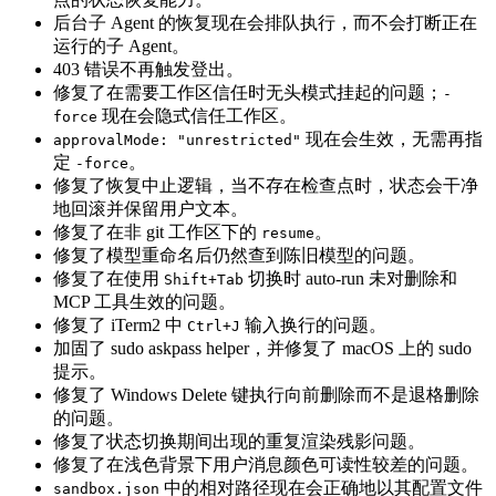
后台子 Agent 的恢复现在会排队执行，而不会打断正在
运行的子 Agent。
403 错误不再触发登出。
修复了在需要工作区信任时无头模式挂起的问题；
-
现在会隐式信任工作区。
force
现在会生效，无需再指
approvalMode: "unrestricted"
定
。
-force
修复了恢复中止逻辑，当不存在检查点时，状态会干净
地回滚并保留用户文本。
修复了在非 git 工作区下的
。
resume
修复了模型重命名后仍然查到陈旧模型的问题。
修复了在使用
切换时 auto-run 未对删除和
Shift+Tab
MCP 工具生效的问题。
修复了 iTerm2 中
输入换行的问题。
Ctrl+J
加固了 sudo askpass helper，并修复了 macOS 上的 sudo
提示。
修复了 Windows Delete 键执行向前删除而不是退格删除
的问题。
修复了状态切换期间出现的重复渲染残影问题。
修复了在浅色背景下用户消息颜色可读性较差的问题。
中的相对路径现在会正确地以其配置文件
sandbox.json