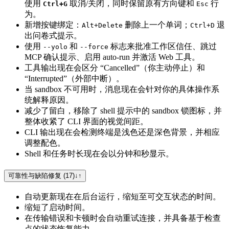
使用
取消/关闭，同时保留原有方向键和
行
Ctrl+G
Esc
为。
新增按键绑定：
删除上一个单词；
退
Alt+Delete
Ctrl+D
出问卷式提示。
使用
和
标志来批准工作区信任、跳过
--yolo
--force
MCP 确认提示、启用 auto-run 并激活 Web 工具。
工具输出现在会区分 “Cancelled”（你主动停止）和
“Interrupted”（外部中断）。
当 sandbox 不可用时，消息现在会针对你的具体操作系
统解释原因。
减少了留白，移除了 shell 提示中的 sandbox 锁图标，并
整体收紧了 CLI 界面的视觉间距。
CLI 输出现在会检测终端是浅色还是深色背景，并相应
调整配色。
Shell 和任务时长现在会以分钟和秒显示。
可靠性与缺陷修复 (17)
↓
↑
自动更新现在在后台运行，缩短至可交互状态的时间。
缩短了启动时间。
在传输错误和卡顿时会自动重试连接，并具备基于检查
点的状态恢复能力。