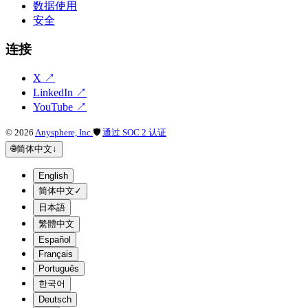
数据使用
安全
连接
X
↗
LinkedIn
↗
YouTube
↗
©
2026
Anysphere, Inc.
🛡
通过 SOC 2 认证
🌐
简体中文
↓
English
简体中文
✓
日本語
繁體中文
Español
Français
Português
한국어
Deutsch