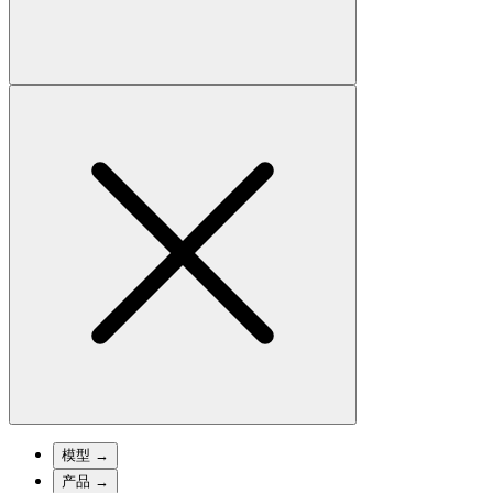
模型
→
产品
→