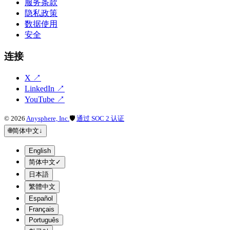
服务条款
隐私政策
数据使用
安全
连接
X
↗
LinkedIn
↗
YouTube
↗
©
2026
Anysphere, Inc.
🛡
通过 SOC 2 认证
🌐
简体中文
↓
English
简体中文
✓
日本語
繁體中文
Español
Français
Português