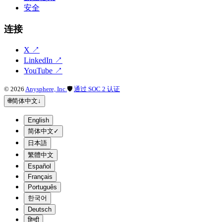
安全
连接
X
↗
LinkedIn
↗
YouTube
↗
©
2026
Anysphere, Inc.
🛡
通过 SOC 2 认证
🌐
简体中文
↓
English
简体中文
✓
日本語
繁體中文
Español
Français
Português
한국어
Deutsch
हिन्दी