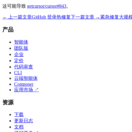
这可能导致
getcursor/cursor#843
。
← 上一篇文章
GitHub 登录热修复
下一篇文章 →
紧急修复大规
产品
智能体
团队版
企业
定价
代码审查
CLI
云端智能体
Composer
应用市场
↗
资源
下载
更新日志
文档