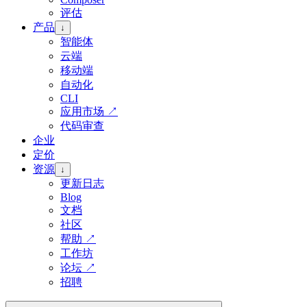
评估
产品
↓
智能体
云端
移动端
自动化
CLI
应用市场
↗
代码审查
企业
定价
资源
↓
更新日志
Blog
文档
社区
帮助
↗
工作坊
论坛
↗
招聘