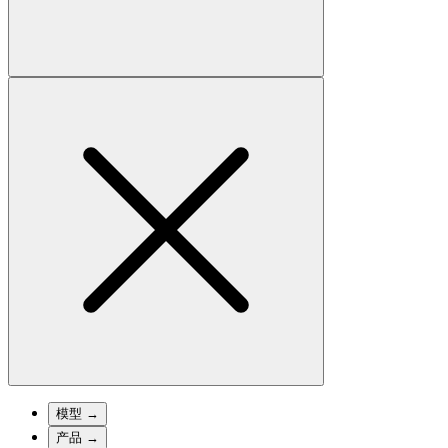
模型
→
产品
→