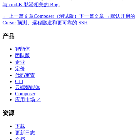
与 cmd-K 黏滞相关的 Bug
。
← 上一篇文章
Composer（测试版）
下一篇文章 →
默认开启的
Cursor 预测、远程隧道和更可靠的 SSH
产品
智能体
团队版
企业
定价
代码审查
CLI
云端智能体
Composer
应用市场
↗
资源
下载
更新日志
文档