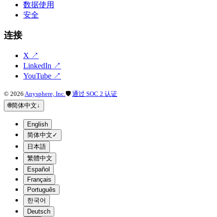
数据使用
安全
连接
X
↗
LinkedIn
↗
YouTube
↗
©
2026
Anysphere, Inc.
🛡
通过 SOC 2 认证
🌐
简体中文
↓
English
简体中文
✓
日本語
繁體中文
Español
Français
Português
한국어
Deutsch