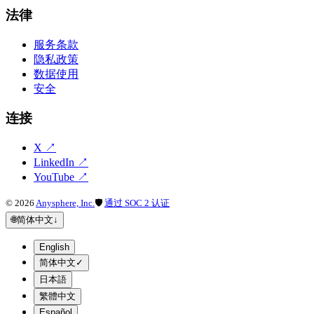
法律
服务条款
隐私政策
数据使用
安全
连接
X
↗
LinkedIn
↗
YouTube
↗
©
2026
Anysphere, Inc.
🛡
通过 SOC 2 认证
🌐
简体中文
↓
English
简体中文
✓
日本語
繁體中文
Español