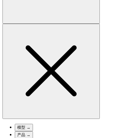
模型
→
产品
→