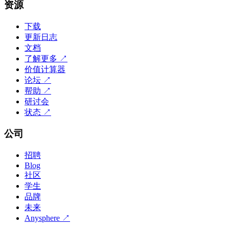
资源
下载
更新日志
文档
了解更多
↗
价值计算器
论坛
↗
帮助
↗
研讨会
状态
↗
公司
招聘
Blog
社区
学生
品牌
未来
Anysphere
↗