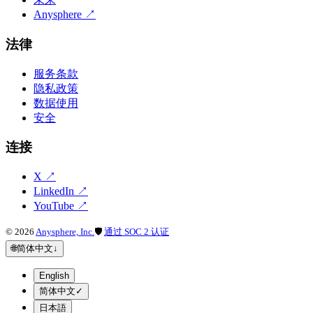
Anysphere
↗
法律
服务条款
隐私政策
数据使用
安全
连接
X
↗
LinkedIn
↗
YouTube
↗
©
2026
Anysphere, Inc.
🛡
通过 SOC 2 认证
🌐
简体中文
↓
English
简体中文
✓
日本語