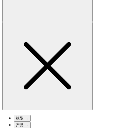
模型
→
产品
→