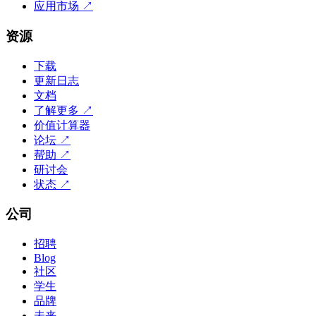
应用市场
↗
资源
下载
更新日志
文档
了解更多
↗
价值计算器
论坛
↗
帮助
↗
研讨会
状态
↗
公司
招聘
Blog
社区
学生
品牌
未来