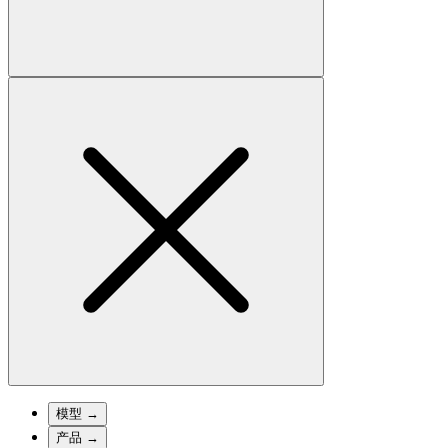
模型
→
产品
→