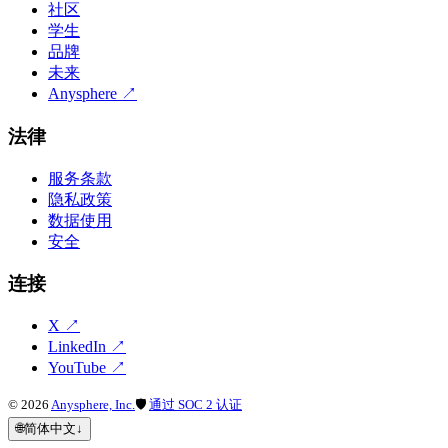
社区
学生
品牌
未来
Anysphere
↗
法律
服务条款
隐私政策
数据使用
安全
连接
X
↗
LinkedIn
↗
YouTube
↗
©
2026
Anysphere, Inc.
🛡
通过 SOC 2 认证
🌐
简体中文
↓