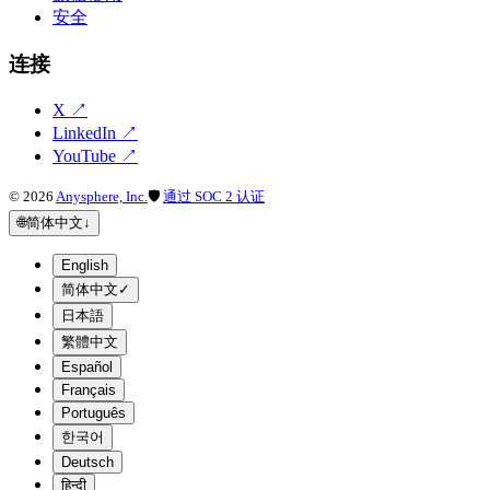
安全
连接
X
↗
LinkedIn
↗
YouTube
↗
©
2026
Anysphere, Inc.
🛡
通过 SOC 2 认证
🌐
简体中文
↓
English
简体中文
✓
日本語
繁體中文
Español
Français
Português
한국어
Deutsch
हिन्दी