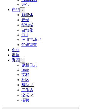
评估
产品
↓
智能体
云端
移动端
自动化
CLI
应用市场
↗
代码审查
企业
定价
资源
↓
更新日志
Blog
文档
社区
帮助
↗
工作坊
论坛
↗
招聘