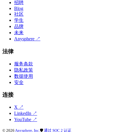
招聘
Blog
社区
学生
品牌
未来
Anysphere
↗
法律
服务条款
隐私政策
数据使用
安全
连接
X
↗
LinkedIn
↗
YouTube
↗
©
2026
Anysphere, Inc.
🛡
通过 SOC 2 认证