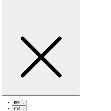
模型
→
产品
→