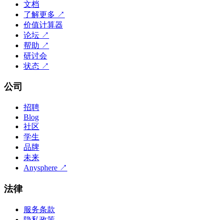
文档
了解更多
↗
价值计算器
论坛
↗
帮助
↗
研讨会
状态
↗
公司
招聘
Blog
社区
学生
品牌
未来
Anysphere
↗
法律
服务条款
隐私政策