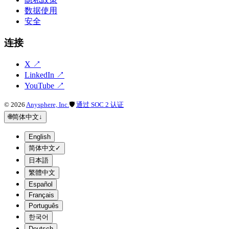
数据使用
安全
连接
X
↗
LinkedIn
↗
YouTube
↗
©
2026
Anysphere, Inc.
🛡
通过 SOC 2 认证
🌐
简体中文
↓
English
简体中文
✓
日本語
繁體中文
Español
Français
Português
한국어
Deutsch