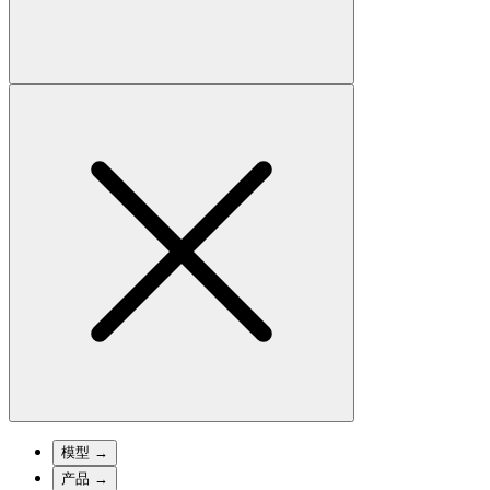
模型
→
产品
→