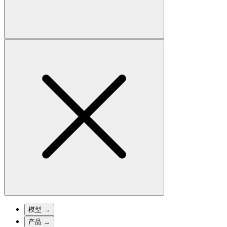
模型
→
产品
→