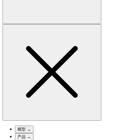
模型
→
产品
→