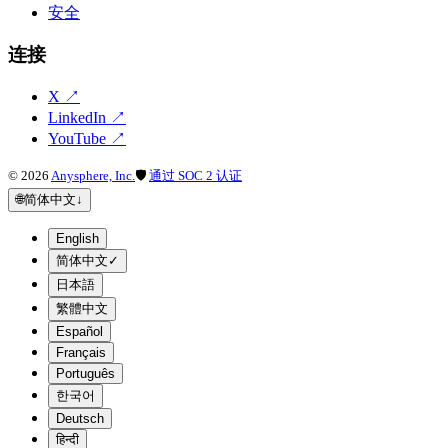
安全
连接
X
↗
LinkedIn
↗
YouTube
↗
©
2026
Anysphere, Inc.
🛡
通过 SOC 2 认证
🌐
简体中文
↓
English
简体中文
✓
日本語
繁體中文
Español
Français
Português
한국어
Deutsch
हिन्दी