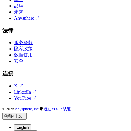
品牌
未来
Anysphere
↗
法律
服务条款
隐私政策
数据使用
安全
连接
X
↗
LinkedIn
↗
YouTube
↗
©
2026
Anysphere, Inc.
🛡
通过 SOC 2 认证
🌐
简体中文
↓
English