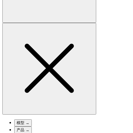
模型
→
产品
→