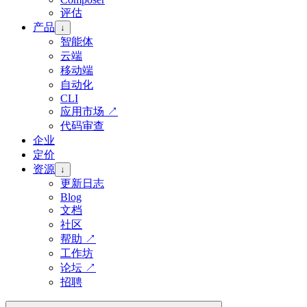
评估
产品
↓
智能体
云端
移动端
自动化
CLI
应用市场
↗
代码审查
企业
定价
资源
↓
更新日志
Blog
文档
社区
帮助
↗
工作坊
论坛
↗
招聘