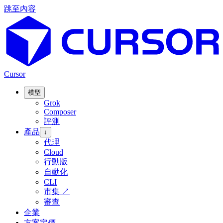
跳至內容
Cursor
模型
Grok
Composer
評測
產品
↓
代理
Cloud
行動版
自動化
CLI
市集
↗
審查
企業
方案定價