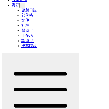
資源
↓
更新日誌
部落格
文件
社群
幫助
↗
工作坊
論壇
↗
招募職缺