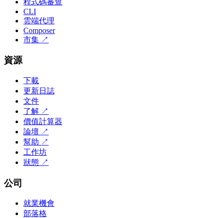
程式碼審查
CLI
雲端代理
Composer
市集
↗
資源
下載
更新日誌
文件
了解
↗
價值計算器
論壇
↗
幫助
↗
工作坊
狀態
↗
公司
就業機會
部落格