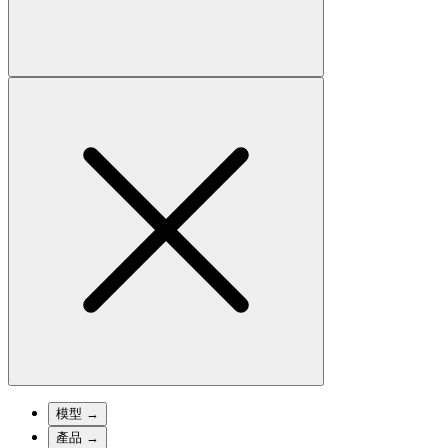
模型
→
產品
→