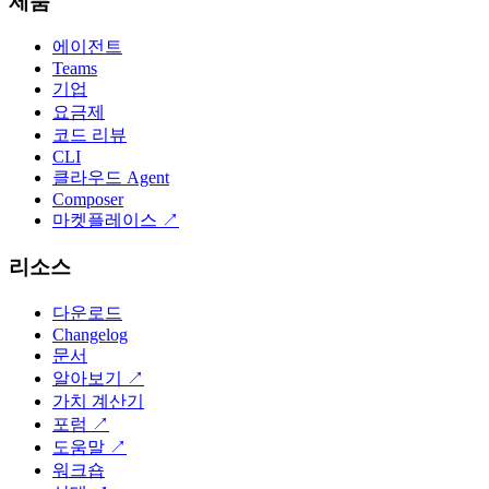
제품
에이전트
Teams
기업
요금제
코드 리뷰
CLI
클라우드 Agent
Composer
마켓플레이스
↗
리소스
다운로드
Changelog
문서
알아보기
↗
가치 계산기
포럼
↗
도움말
↗
워크숍