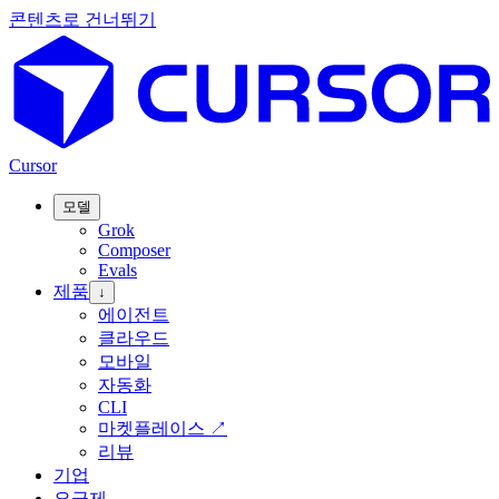
콘텐츠로 건너뛰기
Cursor
모델
Grok
Composer
Evals
제품
↓
에이전트
클라우드
모바일
자동화
CLI
마켓플레이스
↗
리뷰
기업
요금제