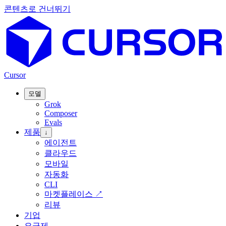
콘텐츠로 건너뛰기
Cursor
모델
Grok
Composer
Evals
제품
↓
에이전트
클라우드
모바일
자동화
CLI
마켓플레이스
↗
리뷰
기업
요금제