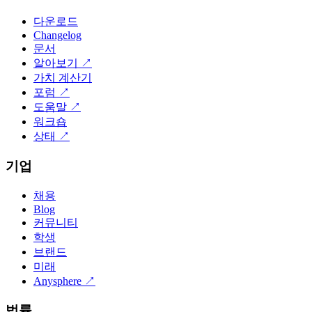
다운로드
Changelog
문서
알아보기
↗
가치 계산기
포럼
↗
도움말
↗
워크숍
상태
↗
기업
채용
Blog
커뮤니티
학생
브랜드
미래
Anysphere
↗
법률