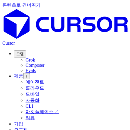
콘텐츠로 건너뛰기
Cursor
모델
Grok
Composer
Evals
제품
↓
에이전트
클라우드
모바일
자동화
CLI
마켓플레이스
↗
리뷰
기업
요금제