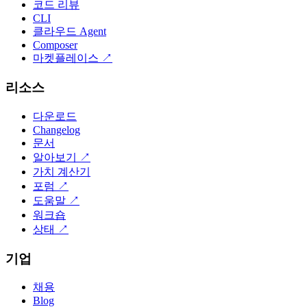
코드 리뷰
CLI
클라우드 Agent
Composer
마켓플레이스
↗
리소스
다운로드
Changelog
문서
알아보기
↗
가치 계산기
포럼
↗
도움말
↗
워크숍
상태
↗
기업
채용
Blog