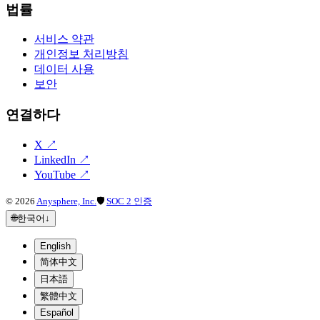
법률
서비스 약관
개인정보 처리방침
데이터 사용
보안
연결하다
X
↗
LinkedIn
↗
YouTube
↗
©
2026
Anysphere, Inc.
🛡
SOC 2 인증
🌐
한국어
↓
English
简体中文
日本語
繁體中文
Español