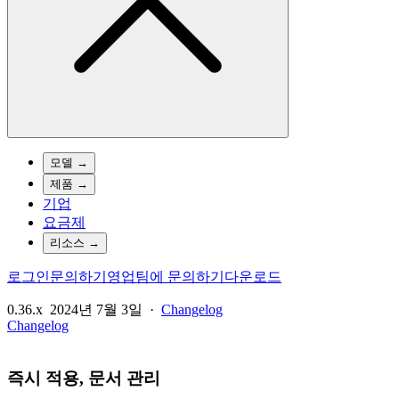
모델
→
제품
→
기업
요금제
리소스
→
로그인
문의하기
영업팀에 문의하기
다운로드
0.36.x
2024년 7월 3일
·
Changelog
Changelog
즉시 적용, 문서 관리