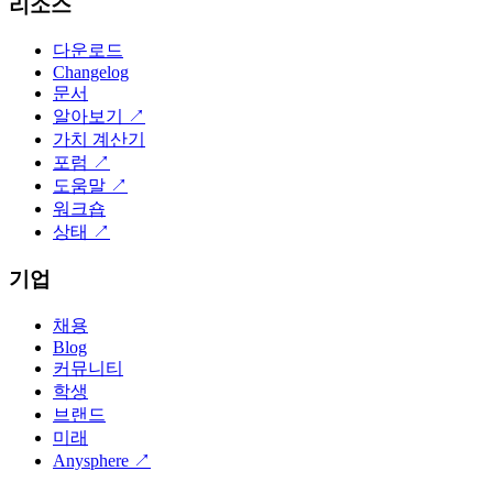
리소스
다운로드
Changelog
문서
알아보기
↗
가치 계산기
포럼
↗
도움말
↗
워크숍
상태
↗
기업
채용
Blog
커뮤니티
학생
브랜드
미래
Anysphere
↗