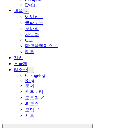
Evals
제품
↓
에이전트
클라우드
모바일
자동화
CLI
마켓플레이스
↗
리뷰
기업
요금제
리소스
↓
Changelog
Blog
문서
커뮤니티
도움말
↗
워크숍
포럼
↗
채용