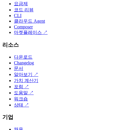
요금제
코드 리뷰
CLI
클라우드 Agent
Composer
마켓플레이스
↗
리소스
다운로드
Changelog
문서
알아보기
↗
가치 계산기
포럼
↗
도움말
↗
워크숍
상태
↗
기업
채용