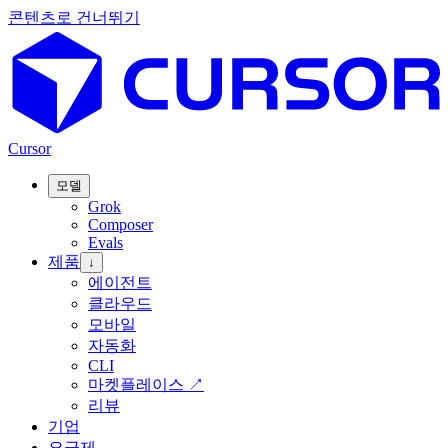
콘텐츠로 건너뛰기
Cursor
모델
Grok
Composer
Evals
제품
↓
에이전트
클라우드
모바일
자동화
CLI
마켓플레이스
↗
리뷰
기업
요금제