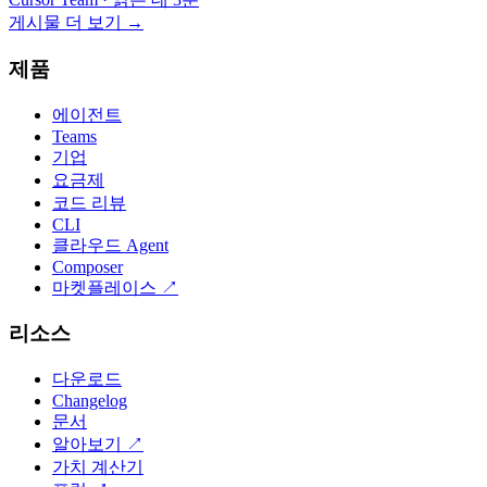
게시물 더 보기
→
제품
에이전트
Teams
기업
요금제
코드 리뷰
CLI
클라우드 Agent
Composer
마켓플레이스
↗
리소스
다운로드
Changelog
문서
알아보기
↗
가치 계산기